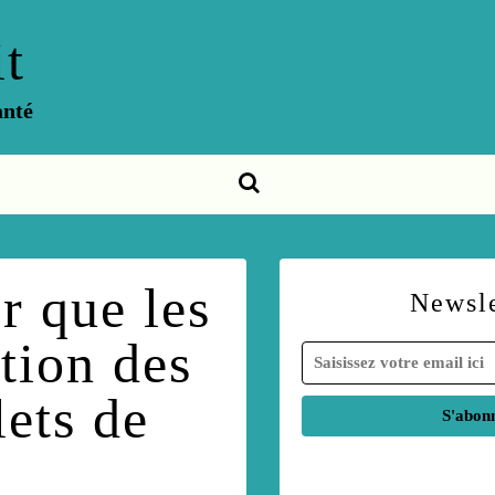
t
anté
r que les
Newsle
ction des
lets de