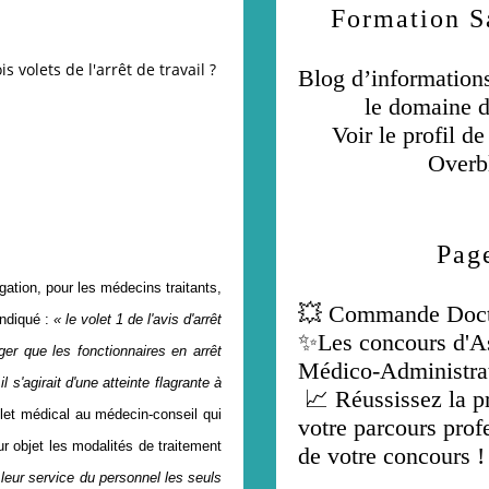
Formation S
 volets de l'arrêt de travail ?
Blog d’informations
le domaine d
Voir le profil d
Overb
Pag
gation, pour les médecins traitants,
💥 Commande Doct
indiqué :
« le volet 1 de l'avis d'arrêt
✨Les concours d'As
er que les fonctionnaires en arrêt
Médico-Administra
s'agirait d'une atteinte flagrante à
📈 Réussissez la p
olet médical au médecin-conseil qui
votre parcours profe
r objet les modalités de traitement
de votre concours !
 leur service du personnel les seuls