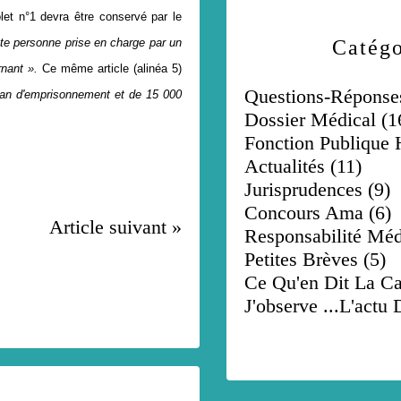
et n°1 devra être conservé par le
te personne prise en charge par un
Catégo
rnant ».
Ce même article (alinéa 5)
Questions-Réponse
un an d'emprisonnement et de 15 000
Dossier Médical
(1
Fonction Publique H
Actualités
(11)
Jurisprudences
(9)
Concours Ama
(6)
Article suivant »
Responsabilité Méd
Petites Brèves
(5)
Ce Qu'en Dit La C
J'observe ...l'actu