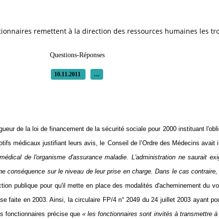
ionnaires remettent à la direction des ressources humaines les trois
Questions-Réponses
10.11.2011
…
eur de la loi de financement de la sécurité sociale pour 2000 instituant l'obli
otifs médicaux justifiant leurs avis, le
Conseil de l’Ordre des Médecins avait 
édical de l'organisme d'assurance maladie. L'administration ne saurait exig
e conséquence sur le niveau de leur prise en charge. Dans le cas contraire, il 
onction publique pour qu'il mette en place des modalités d'acheminement du v
se faite en 2003. Ainsi, la circulaire FP/4 n° 2049 du 24 juillet 2003
ayant pou
es fonctionnaires
précise que
« les fonctionnaires sont invités à transmettre à