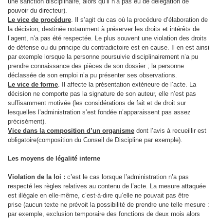
une sanction disciplinaire, alors qu’il n’a pas eu de délégation de
pouvoir du directeur).
Le vice de procédure
.
Il s’agit du cas où la procédure d’élaboration de
la décision, destinée notamment à préserver les droits et intérêts de
l’agent, n’a pas été respectée. Le plus souvent une violation des droits
de défense ou du principe du contradictoire est en cause. Il en est ainsi
par exemple lorsque la personne poursuivie disciplinairement n’a pu
prendre connaissance des pièces de son dossier ; la personne
déclassée de son emploi n’a pu présenter ses observations.
Le vice de forme
.
Il affecte la présentation extérieure de l’acte. La
décision ne comporte pas la signature de son auteur, elle n’est pas
suffisamment motivée (les considérations de fait et de droit sur
lesquelles l’administration s’est fondée n’apparaissent pas assez
précisément).
Vice dans la composition d’un organisme
dont l’avis à recueillir est
obligatoire
(composition du Conseil de Discipline par exemple).
Les moyens de légalité interne
Violation de la loi
:
c’est le cas lorsque l’administration n’a pas
respecté les règles relatives au contenu de l’acte. La mesure attaquée
est illégale en elle-même, c’est-à-dire qu’elle ne pouvait pas être
prise (aucun texte ne prévoit la possibilité de prendre une telle mesure :
par exemple, exclusion temporaire des fonctions de deux mois alors