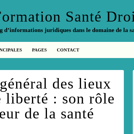
Formation Santé Droi
g d’informations juridiques dans le domaine de la s
NCIPALES
PAGES
CONTACT
général des lieux
 liberté : son rôle
eur de la santé