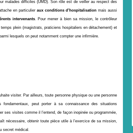
our malades difficiles (UMD)
. Son rôle est de veiller au respect des
’attache en particulier
aux conditions d’hospitalisation
mais aussi
érents intervenants
.
Pour mener à bien sa mission, le contrôleur
temps plein (magistrats, praticiens hospitaliers en détachement) et
 parmi lesquels on peut notamment compter une infirmière.
aite visiter. Par ailleurs, t
oute personne physique ou une personne
ts fondamentaux, peut porter à sa connaissance des situations
ser ses visites comme il l’entend, de façon inopinée ou programmée,
raît nécessaire,
obtenir toute pièce utile
à l’exercice de sa mission,
au secret médical.