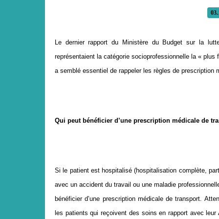
03.
Le dernier rapport du Ministère du Budget sur la lutt
représentaient la catégorie socioprofessionnelle la « plus 
a semblé essentiel de rappeler les règles de prescription
Qui peut b
é
n
é
ficier d
’
une prescription m
é
dicale de tr
Si le patient est hospitalisé (hospitalisation complète, par
avec un accident du travail ou une maladie professionnelle,
bénéficier d’une prescription médicale de transport. At
les patients qui reçoivent des soins en rapport avec leu