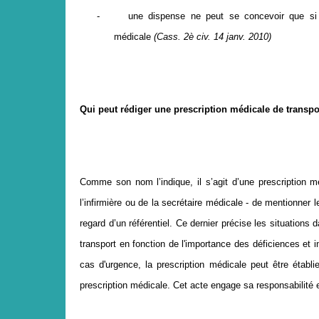
-
une dispense ne peut se concevoir que si
m
é
dicale
(Cass. 2
è
civ. 14 janv. 2010)
Qui peut r
é
diger une prescription m
é
dicale de transpo
Comme son nom l’indique, il s’agit d’une prescription 
l’infirmière ou de la secrétaire médicale - de mentionner l
regard d’un référentiel. Ce dernier précise les situations 
transport en fonction de l'importance des déficiences et 
cas d'urgence, la prescription médicale peut être établie
prescription médicale. Cet acte engage sa responsabilité e