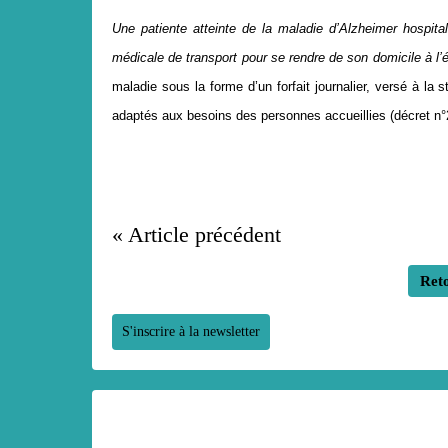
Une patiente atteinte de la maladie d
’
Alzheimer hospital
m
é
dicale de transport pour se rendre de son domicile
à
l
’
maladie sous la forme d’un forfait journalier, versé à la s
adaptés aux besoins des personnes accueillies (décret n
« Article précédent
Reto
S'inscrire à la newsletter