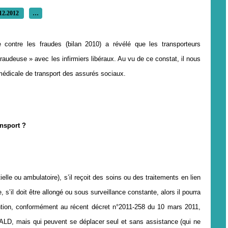
12.2012
…
e contre les fraudes (bilan 2010) a révélé que les transporteurs
fraudeuse » avec les infirmiers libéraux. Au vu de ce constat, il nous
 médicale de transport des assurés sociaux.
ansport
?
tielle ou ambulatoire), s’il reçoit des soins ou des traitements en lien
 s’il doit être allongé ou sous surveillance constante, alors il pourra
tention, conformément au récent décret n°2011-258 du 10 mars 2011,
r ALD, mais qui peuvent se déplacer seul et sans assistance (qui ne