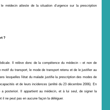
 le m
é
decin atteste de la situation d
’
urgence sur la prescription
rt
?
médicale. Il relève donc de la compétence du médecin – et non de
e motif du transport, le mode de transport retenu et de le justifier au
dans lesquelles l'état du malade justifie la prescription des modes de
incapacités et de leurs incidences (arrêté du 23 décembre 2006). En
 a posteriori. Il appartient au médecin, et à lui seul, de signer la
t il ne peut pas en aucune façon la déléguer.