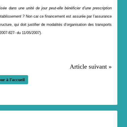
is
é
e dans une unit
é
de jour peut-elle b
é
n
é
ficier d
’
une prescription
é
tablissement
?
Non car ce financement est assurée par l’assurance
tructure, qui doit justifier de modalités d’organisation des transports
°2007-827- du 11/05/2007).
Article suivant »
ur à l'accueil