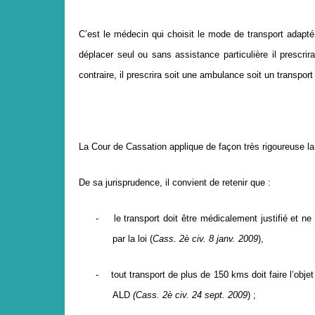
C’est le médecin qui choisit le mode de transport adapté 
déplacer seul ou sans assistance particulière il prescr
contraire, il prescrira soit une ambulance soit un transport
La Cour de Cassation applique de façon très rigoureuse la 
De sa jurisprudence, il convient de retenir que :
-
le transport doit
ê
tre m
é
dicalement justifi
é
et ne
par la loi (
Cass. 2
è
civ. 8 janv. 2009
),
-
tout transport de plus de 150 kms doit faire l
’
objet
ALD
(Cass. 2
è
civ. 24 sept. 2009
)
;