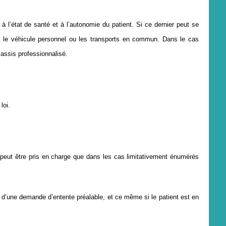
à l’état de santé et à l’autonomie du patient. Si ce dernier peut se
ira le véhicule personnel ou les transports en commun. Dans le cas
 assis professionnalisé.
loi.
 peut
ê
tre pris en charge que dans les cas limitativement
é
num
é
r
é
s
 d
’
une demande d
’
entente pr
é
alable, et ce m
ê
me si le patient est en