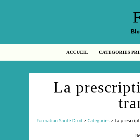
Blo
ACCUEIL
CATÉGORIES PRI
La prescript
tra
Formation Santé Droit
>
Categories
>
La prescrip
Ré