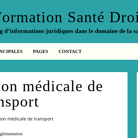
Formation Santé Droi
g d’informations juridiques dans le domaine de la s
NCIPALES
PAGES
CONTACT
ion médicale de
nsport
tion médicale de transport
glementation