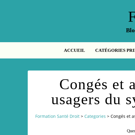
Blo
ACCUEIL
CATÉGORIES PRI
Congés et a
usagers du s
Formation Santé Droit
>
Categories
>
Congés et a
Ques