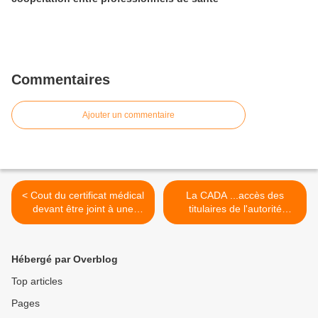
Commentaires
Ajouter un commentaire
< Cout du certificat médical
La CADA ...accès des
devant être joint à une
titulaires de l'autorité
demande de mise sous
parentale au dossier
tutelle ou curatelle
médical du mineur >
Hébergé par Overblog
Top articles
Pages