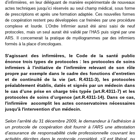
d’infirmières, en leur déléguant de manière expérimentale de nouveaux
actes techniques jusqu’ici réservés au seul champ médical, sous forme
de prescriptions et après une formation adaptée. Ces nouvelles formes
de coopération restent peu développées car freinées par une procédure
complexe et lourde. L’Ordre Infirmier aurait été ainsi saisi de neuf
protocoles, mais un seul aurait été validé par l’HAS puis signé par une
ARS. Il concernerait la pratique de myélogrammes par des infirmiers
formés à la place d’oncologues.
S’agissant des infirmières, le Code de la santé public
énonce trois types de protocoles : les protocoles de soins
infirmiers à l’initiative de l’infirmière relevant de son rôle
propre par exemple dans le cadre des fonctions d’entretien
et de continuité de la vie (art. R.4311-3), les protocoles
préalablement établis, datés et signés par un médecin dans
le cas d’une prise en charge très typée (art.R.4311-7) et les
protocoles de soins d’urgence (art.R.4311-14). Dans ce cas,
l'infirmière
accomplit les actes conservatoires nécessaires
jusqu'à l'intervention d'un médecin.
Selon l’arrêté du 31 décembre 2009, le demandeur à l’adhésion à
un protocole de coopération doit fournir à l’ARS une attestation
d’assurance de responsabilité civile professionnelle couvrant les
activités décrites dans le protocole considéré, s’il est libéral, ou