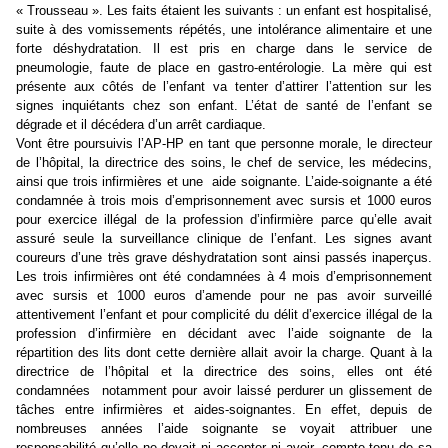
« Trousseau ». Les faits étaient les suivants : un enfant est hospitalisé,
suite à des vomissements répétés, une intolérance alimentaire et une
forte déshydratation. Il est pris en charge dans le service de
pneumologie, faute de place en gastro-entérologie. La mère qui est
présente aux côtés de l’enfant va tenter d’attirer l’attention sur les
signes inquiétants chez son enfant. L’état de santé de l’enfant se
dégrade et il décédera d’un arrêt cardiaque.
Vont être poursuivis l’AP-HP en tant que personne morale, le directeur
de l’hôpital, la directrice des soins, le chef de service, les médecins,
ainsi que trois infirmières et une
aide soignante. L’aide-soignante a été
condamnée à trois mois d’emprisonnement avec sursis et 1000 euros
pour exercice illégal de la profession d’infirmière parce qu’elle avait
assuré seule la surveillance clinique de l’enfant. Les signes avant
coureurs d’une très grave déshydratation sont ainsi passés inaperçus.
Les trois infirmières ont été condamnées à 4 mois d’emprisonnement
avec sursis et 1000 euros d’amende pour ne pas avoir surveillé
attentivement l’enfant et pour complicité du délit d’exercice illégal de la
profession d’infirmière en décidant avec l’aide soignante de la
répartition des lits dont cette dernière allait avoir la charge. Quant à la
directrice de l’hôpital et la directrice des soins, elles ont été
condamnées
notamment pour avoir laissé perdurer un glissement de
tâches entre infirmières et aides-soignantes. En effet, depuis de
nombreuses années l’aide soignante se voyait attribuer une
responsabilité qu’elle ne devait ni accepter ni avoir, compte tenu de sa