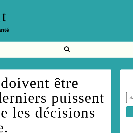
t
anté
doivent être
derniers puissent
e les décisions
e.