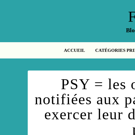
Blo
ACCUEIL
CATÉGORIES PRI
PSY = les 
notifiées aux p
exercer leur d