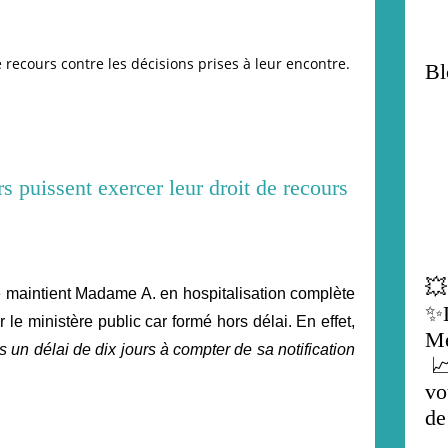
 recours contre les décisions prises à leur encontre.
Bl
💥
ce maintient Madame A. en hospitalisation complète
✨L
le ministère public car formé hors délai. En effet,
Mé
s un délai de dix jours à compter de sa notification
📈
vo
de