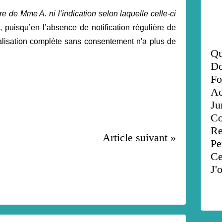
ure de Mme A. ni l’indication selon laquelle celle-ci
, puisqu’en l’absence de notification régulière de
talisation complète sans consentement n'a plus de
Qu
Do
Fo
Ac
Ju
Co
Re
Article suivant »
Pe
Ce
J'