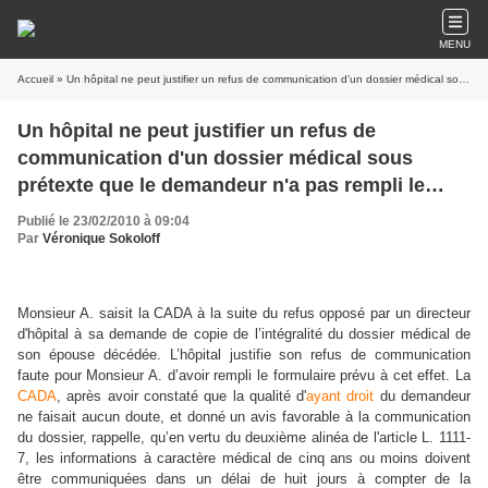
MENU
Accueil
» Un hôpital ne peut justifier un refus de communication d'un dossier médical sous prétexte que le demandeur n'a pas rempli le formulaire prévu à cet effet
Un hôpital ne peut justifier un refus de
communication d'un dossier médical sous
prétexte que le demandeur n'a pas rempli le
formulaire prévu à cet effet
Publié le 23/02/2010 à 09:04
Par
Véronique Sokoloff
Monsieur A. saisit la CADA à la suite du refus opposé par un directeur
d'hôpital à sa demande de copie de l’intégralité du dossier médical de
son épouse décédée. L’hôpital justifie son refus de communication
faute pour Monsieur A. d’avoir rempli le formulaire prévu à cet effet. La
CADA
, après avoir constaté que la qualité d'
ayant droit
du demandeur
ne faisait aucun doute, et donné un avis favorable à la communication
du dossier, rappelle, qu’en vertu du deuxième alinéa de l'article L. 1111-
7, les informations à caractère médical de cinq ans ou moins doivent
être communiquées dans un délai de huit jours à compter de la