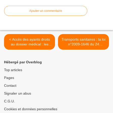
Ajouter un commentaire
< Accès des ayants droits
Transports sanitaires : la loi
au dossier médical : les
n°2009-1646 du 24
motifs doivent être précisés
décembre 2009 de
financement de la sécurité
sociale pour 2010 organise
Hébergé par Overblog
la lutte pour une meilleure
maîtrise des dépenses >
Top articles
Pages
Contact
Signaler un abus
C.G.U.
Cookies et données personnelles