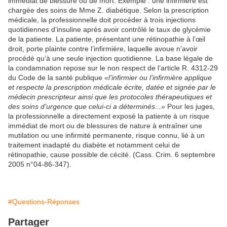
immédiat de blessure ou de mort. Exemple : une infirmière est
chargée des soins de Mme Z. diabétique. Selon la prescription
médicale, la professionnelle doit procéder à trois injections
quotidiennes d’insuline
après avoir contrôlé le taux de glycémie
de la patiente. La patiente, présentant une rétinopathie à l’œil
droit, porte plainte contre l’infirmière, laquelle avoue n’avoir
procédé qu’à une seule injection quotidienne. La base légale de
la condamnation repose sur le non respect de
l’article R. 4312-29
du Code de la santé publique
«l’infirmier ou l’infirmière applique
et respecte la prescription médicale écrite, datée et signée par le
médecin prescripteur ainsi que les protocoles thérapeutiques et
des soins d’urgence que celui-ci a déterminés...»
Pour les juges,
la professionnelle a directement exposé la patiente à un risque
immédiat de mort ou de blessures de nature à entraîner une
mutilation ou une infirmité permanente, risque connu, lié à un
traitement inadapté du diabète et notamment celui de
rétinopathie, cause possible de cécité. (Cass. Crim. 6 septembre
2005 n°04-86-347).
#Questions-Réponses
Partager