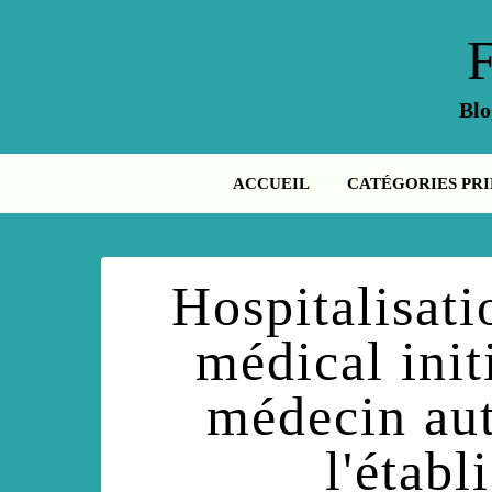
Blo
ACCUEIL
CATÉGORIES PRI
Hospitalisatio
médical init
médecin aut
l'établ