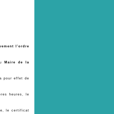
vement l'ordre
u
Maire de la
a pour effet de
ères heures, le
e, le certificat