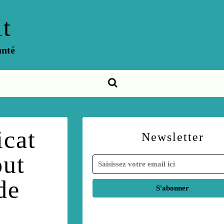
t
anté
icat
Newsletter
out
de