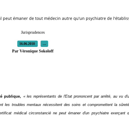
nitial peut émaner de tout médecin autre qu'un psychiatre de l'établi
Jurisprudences
16.06.2010
…
Par Véronique Sokoloff
té publique,
« les représentants de l'Etat prononcent par arrêté, au vu d'u
s dont les troubles mentaux nécessitent des soins et compromettent la sûre
certificat médical circonstancié ne peut émaner d'un psychiatre exerçant d