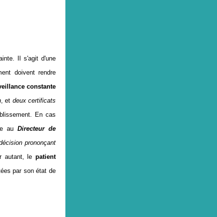
nte. Il s'agit d'une
ent doivent rendre
veillance constante
n
, et
d
eux certificats
ablissement. En cas
mbe au
Directeur de
décision prononçant
r autant, le
patient
itées par son état de