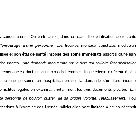
 consentement. On parle aussi, dans ce cas, d'hospitalisation sous contrai
 l'entourage d'une personne
.
Les troubles mentaux constatés médicalem
lisée et
son état de santé impose des soins immédiats
assortis d'une
sur
 documents :
u
ne demande manuscrite par le tiers qui sollicite l'hospitalisatio
irconstanciés dont un au moins doit émaner d'un médecin extérieur à l'ét
admettre une personne en hospitalisation sur la demande d'un tiers inco
ormalités légales en examinant notamment les trois documents précités.
La 
te personne de pouvoir quitter, de sa propre volonté, l'établissement.
Pou
trictions à l'exercice des libertés individuelles sont limitées à celles nécess