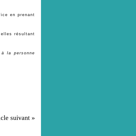
ffice en
prenant
elles résultant
s à la personne
icle suivant »