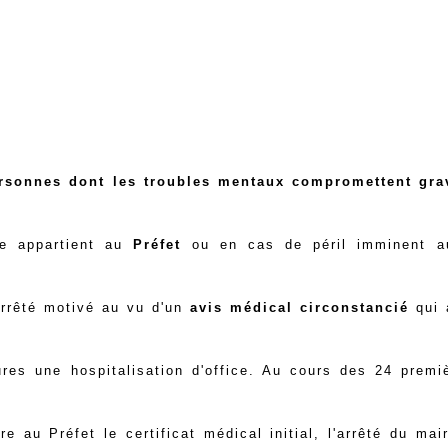
rsonnes
dont les troubles mentaux compromettent gra
le appartient au
Préfet
ou en cas de péril imminent a
rrêté motivé au vu d'un
avis médical circonstancié
qui 
es une hospitalisation d'office.
Au cours des
24 premi
tre au Préfet
le certificat médical initial, l'arrêté du mair