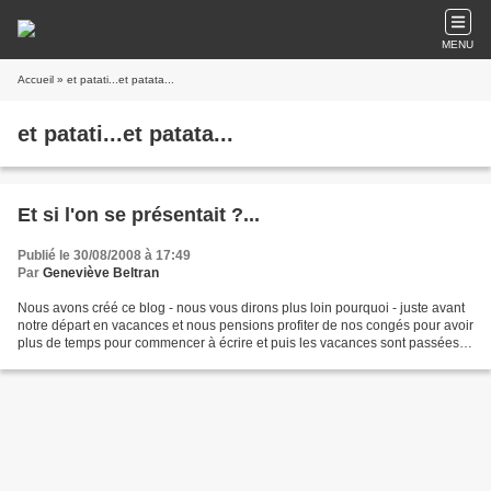
MENU
Accueil
» et patati...et patata...
et patati...et patata...
Et si l'on se présentait ?...
Publié le 30/08/2008 à 17:49
Par
Geneviève Beltran
Nous avons créé ce blog - nous vous dirons plus loin pourquoi - juste avant
notre départ en vacances et nous pensions profiter de nos congés pour avoir
plus de temps pour commencer à écrire et puis les vacances sont passées,
nous voilà à la rentrée, à...